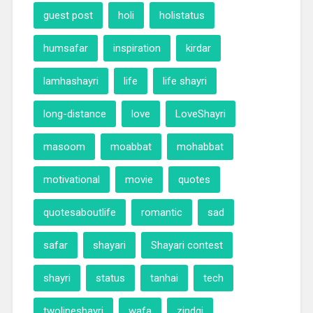
guest post
holi
holistatus
humsafar
inspiration
kirdar
lamhashayri
life
life shayri
long-distance
love
LoveShayri
masoom
moabbat
mohabbat
motivational
movie
quotes
quotesaboutlife
romantic
sad
safar
shayari
Shayari contest
shayri
status
tanhai
tech
twolineshayri
wafa
zindgi