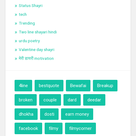
Status Shayri
tech
Trending
Two line shayari hindi
urdu poetry
Valentine day shayri
मेरी डायरी motivation
4line
bestquote
Bewafai
Breakup
broken
couple
dard
deedar
dhokha
dosti
earn money
facebook
filmy
filmycorner