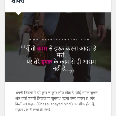
शायरी
अपनी ज़िंदगी में हमे कुछ न कुछ शौंक होता है, कोई संगीत सुनता
और कोई शायरी लिखता या सुनना/ पढ़ना पसंद करता है, और
किसी को ग़ज़ल (Ghazal shayari hindi) का शौंक होता है,
ग़ज़ल एक ही तरह के लिखे…