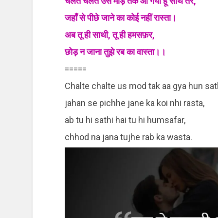
चलते चलते उस मोड़ तक आ गया हूँ साथ तेरे,
जहाँ से पीछे जाने का कोई नहीं रास्ता।
अब तू ही साथी, तू ही हमसफ़र,
छोड़ न जाना तुझे रब का वास्ता।।
=====
Chalte chalte us mod tak aa gya hun sath
jahan se pichhe jane ka koi nhi rasta,
ab tu hi sathi hai tu hi humsafar,
chhod na jana tujhe rab ka wasta.