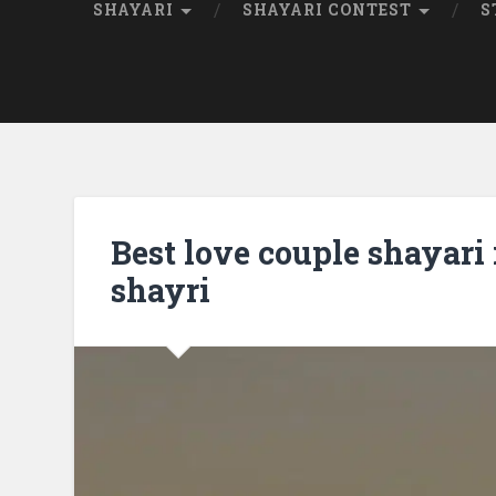
SHAYARI
SHAYARI CONTEST
S
Best love couple shayari 
shayri