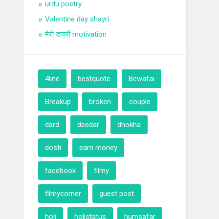
urdu poetry
Valentine day shayri
मेरी डायरी motivation
4line
bestquote
Bewafai
Breakup
broken
couple
dard
deedar
dhokha
dosti
earn money
facebook
filmy
filmycorner
guest post
holi
holistatus
humsafar