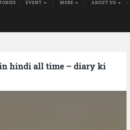
TORIES
EVENT
MORE
ABOUT US
in hindi all time – diary ki