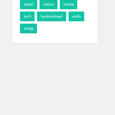
shayri
status
tanhai
tech
twolineshayri
wafa
zindgi