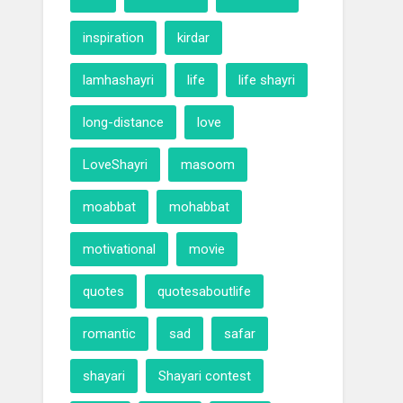
inspiration
kirdar
lamhashayri
life
life shayri
long-distance
love
LoveShayri
masoom
moabbat
mohabbat
motivational
movie
quotes
quotesaboutlife
romantic
sad
safar
shayari
Shayari contest