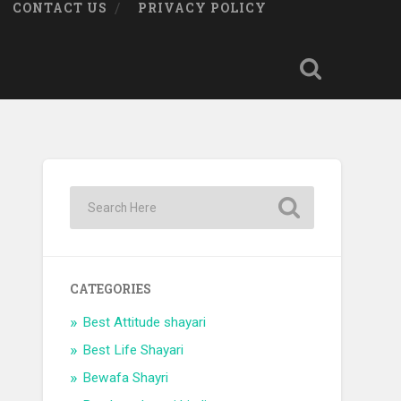
CONTACT US
PRIVACY POLICY
CATEGORIES
Best Attitude shayari
Best Life Shayari
Bewafa Shayri