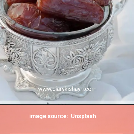
www.diarykishayri.com
image source: Unsplash