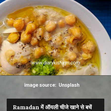
www.diarykishayri.com
Opening
https://diarykishayri.com/web-stories/romantic-poetry-about-express-your-love/
image source: Unsplash
Ramadan में ऑयली चीजे खाने से बचें