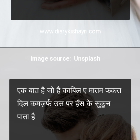
www.diarykishayri.com
image source: Unsplash
एक बात है जो है काबिल ए मातम फकत
दिल कमज़र्फ उस पर हँस के सुकून
पाता है