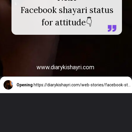
Facebook shayari status
for attitude👇
www.diarykishayri.com
Opening
https://diarykishayri.com/web-stories/facebook-story-attitude-shayari-status/