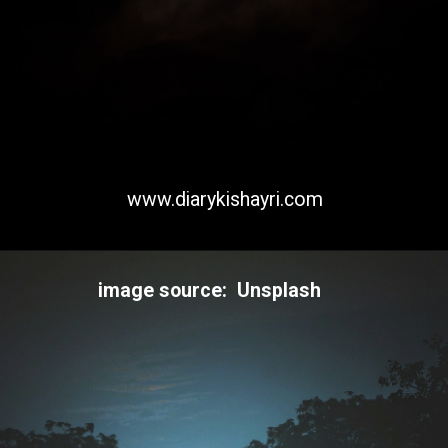
www.diarykishayri.com
image source: Unsplash