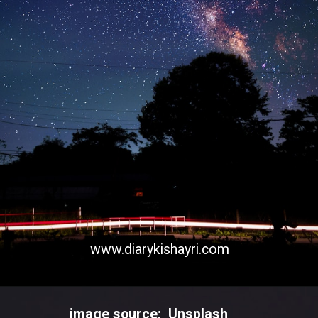
www.diarykishayri.com
Opening
https://diarykishayri.com/web-stories/romantic-poetry-about-express-your-love/
image source: Unsplash