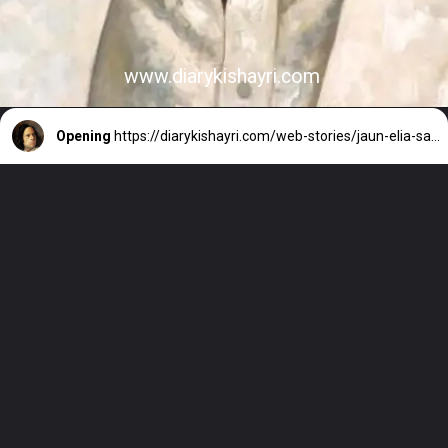
www.diarykishayri.com
Opening
https://diarykishayri.com/web-stories/jaun-elia-sad-poetry-in-hindi/