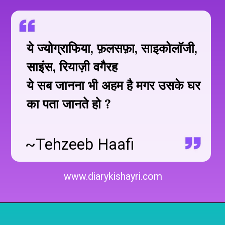
ये ज्योग्राफिया, फ़लसफ़ा, साइकोलाॅजी,
साइंस, रियाज़ी वगैरह
ये सब जानना भी अहम है मगर उसके घर
का पता जानते हो ?
~Tehzeeb Haafi
www.diarykishayri.com