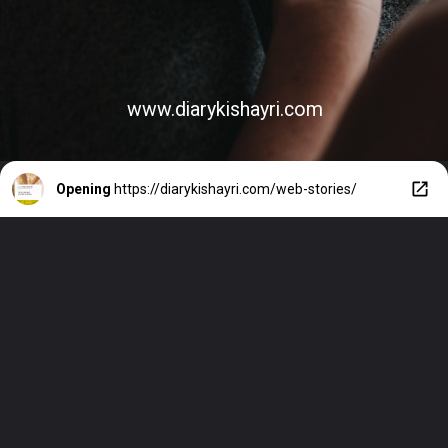
www.diarykishayri.com
Opening
https://diarykishayri.com/web-stories/