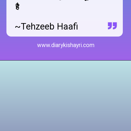
है
~Tehzeeb Haafi
www.diarykishayri.com