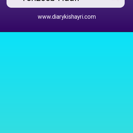
www.diarykishayri.com