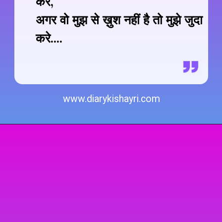
करे....
www.diarykishayri.com