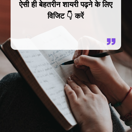
ऐसी ही बेहतरीन शायरी पढ़ने के लिए
विजिट 👇 करें