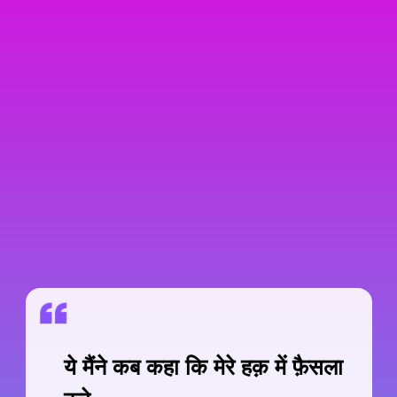
ये मैंने कब कहा कि मेरे हक़ में फ़ैसला
करे,
अगर वो मुझ से ख़ुश नहीं है तो मुझे जुदा