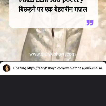
बिछड़ने पर एक बेहतरीन ग़ज़ल
www.diarykishayri.com
Opening
https://diarykishayri.com/web-stories/jaun-elia-sad-poetry-in-hindi/