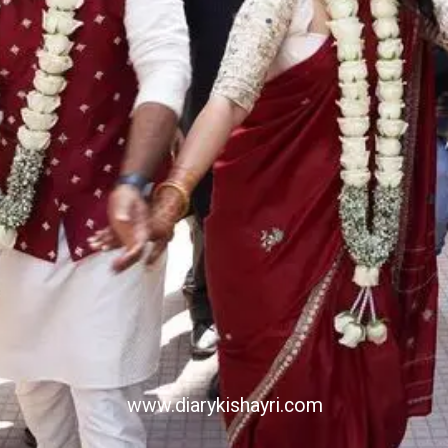
www.diarykishayri.com