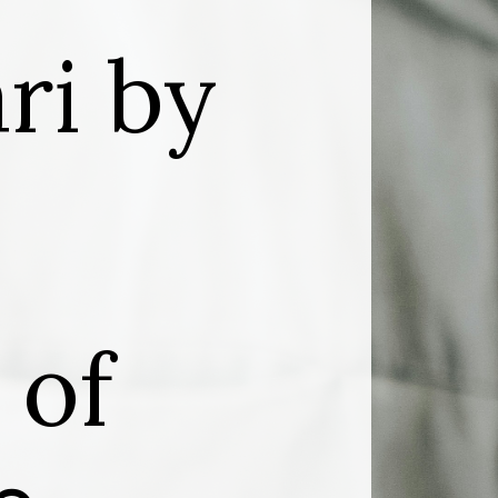
ri by
 of