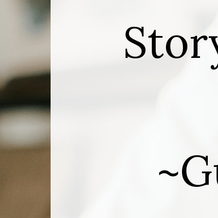
Stor
~G