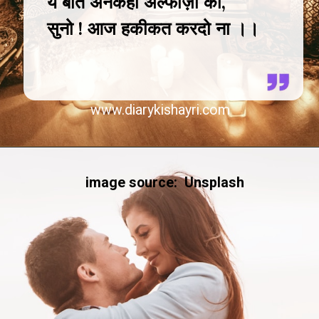
ये बाते अनकही अल्फाज़ो की,
सुनो ! आज हकीकत करदो ना ।।
www.diarykishayri.com
image source: Unsplash