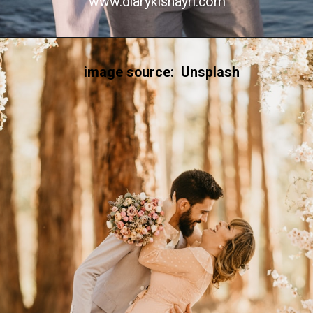
www.diarykishayri.com
image source: Unsplash