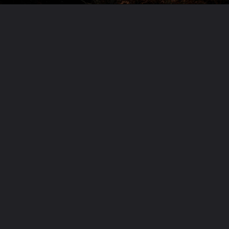
Opening
https://diarykishayri.com/love-shayari/