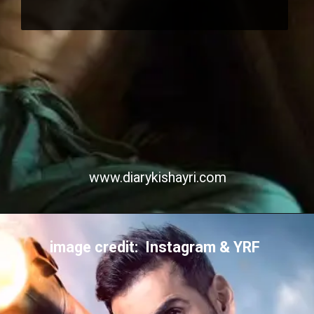
www.diarykishayri.com
Opening
https://diarykishayri.com/web-stories/urdu-love-sayari-by-taskeen-on-ishq-mohabbat/
image credit: Instagram & YRF