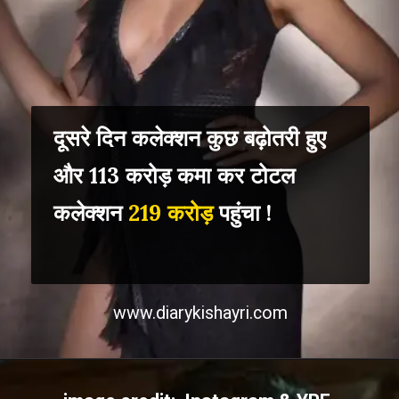
दूसरे दिन कलेक्शन कुछ बढ़ोतरी हुए
और 113 करोड़ कमा कर टोटल
कलेक्शन
219 करोड़
पहुंचा !
www.diarykishayri.com