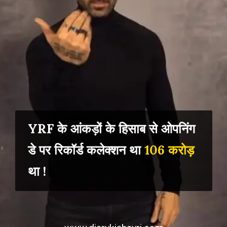
YRF के आंकड़ों के हिसाब से ओपनिंग
डे पर रिकॉर्ड कलेक्शन था
106 करोड़
था !