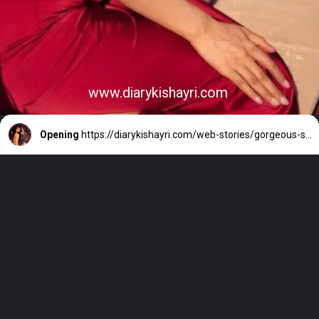
www.diarykishayri.com
Opening
https://diarykishayri.com/web-stories/gorgeous-shehnaaz-and-pics-with-interesting-facts/