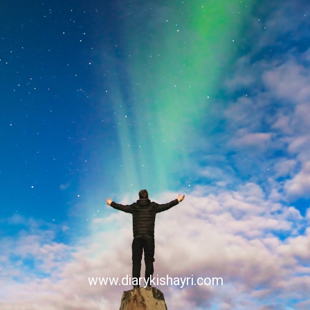
www.diarykishayri.com