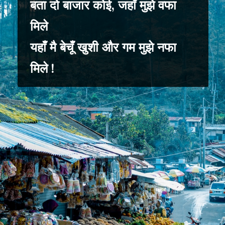
बता दो बाजार कोई, जहाँ मुझे वफा
मिले
यहाँ मै बेचूँ खुशी और गम मुझे नफा
मिले !