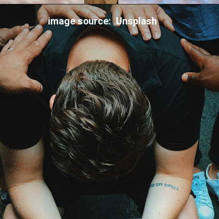
Opening
https://diarykishayri.com/web-stories/best-urdu-shayari-about-attitude-by-ayesha/
image source: Unsplash