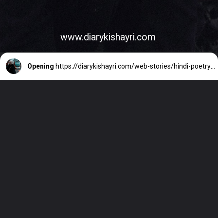
www.diarykishayri.com
Opening
https://diarykishayri.com/web-stories/hindi-poetry-on-life-for-alone-people/