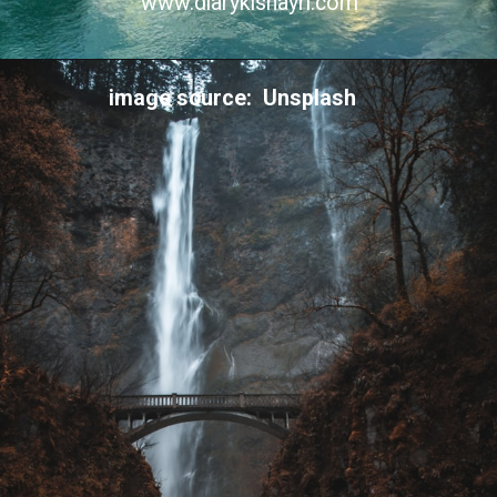
www.diarykishayri.com
image source: Unsplash