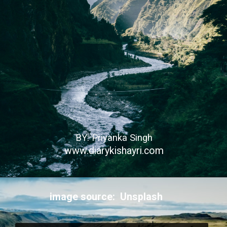
BY: Priyanka Singh
www.diarykishayri.com
image source: Unsplash