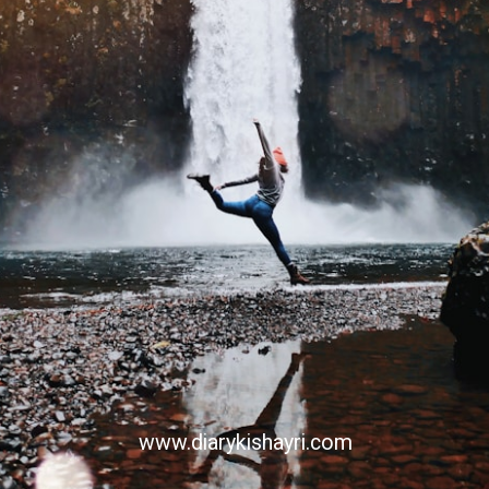
www.diarykishayri.com