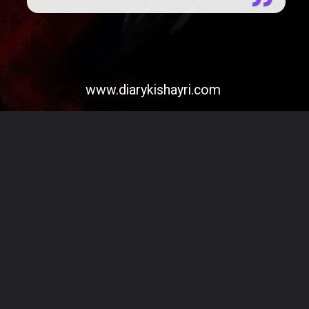
www.diarykishayri.com
Opening
https://diarykishayri.com/web-stories/top-10-indori-shayari-collection-hindi/