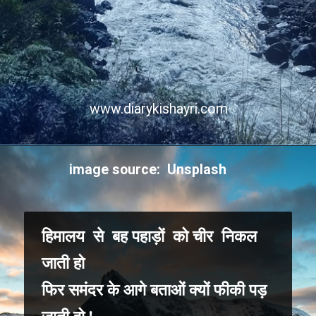
www.diarykishayri.com
Opening
https://diarykishayri.com/web-stories/short-poems-on-feeling-about-life/
image source: Unsplash
हिमालय से बह पहाड़ों को चीर निकल
जाती हो
फिर समंदर के आगे बताओं क्यों फीकी पड़