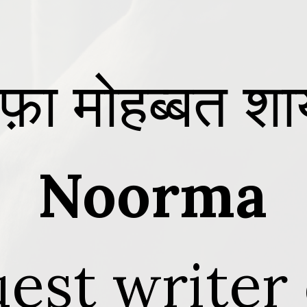
फ़ा मोहब्बत शा
Noorma