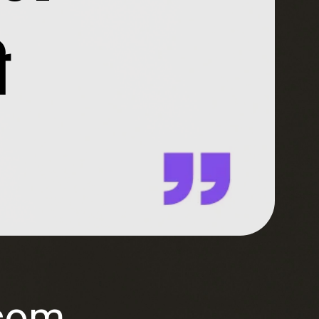
ी
.com