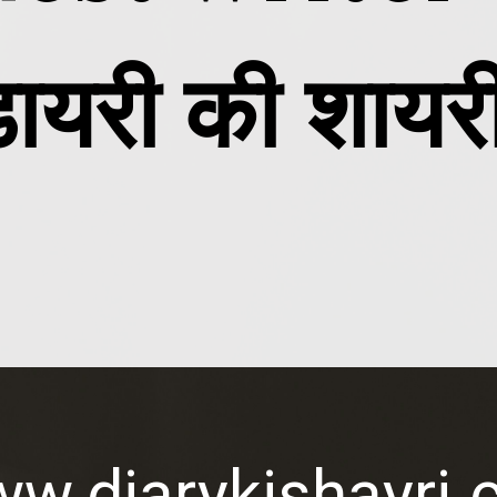
ायरी की शायर
w.diarykishayri