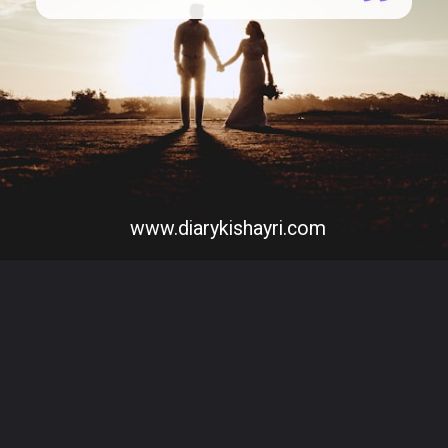
www.diarykishayri.com
Opening
https://diarykishayri.com/best-long-distance-relationship-love-quotes/