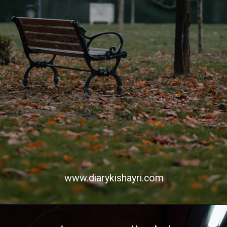
www.diarykishayri.com