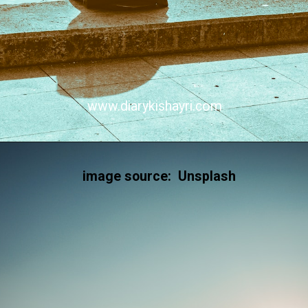
www.diarykishayri.com
Opening
https://diarykishayri.com/sad-shayari-in-hindi-images-for-girlfriend-boyfriend/
image source: Unsplash