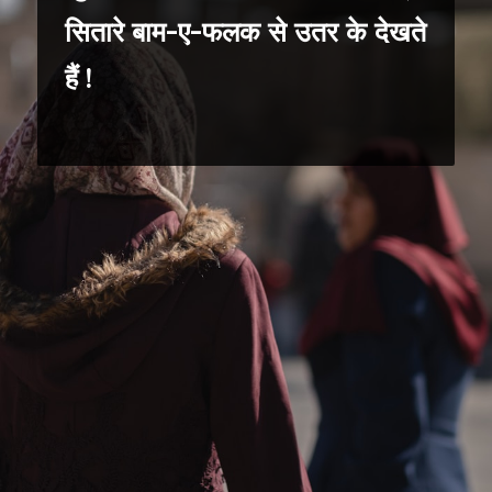
सितारे बाम-ए-फलक से उतर के देखते
हैं !